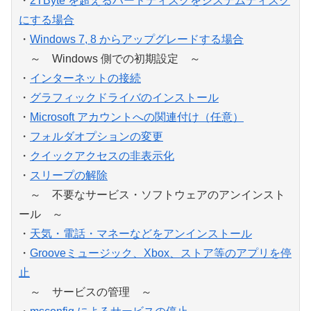
・
2TByte を超えるハードディスクをシステムディスク
にする場合
・
Windows 7, 8 からアップグレードする場合
～ Windows 側での初期設定 ～
・
インターネットの接続
・
グラフィックドライバのインストール
・
Microsoft アカウントへの関連付け（任意）
・
フォルダオプションの変更
・
クイックアクセスの非表示化
・
スリープの解除
～ 不要なサービス・ソフトウェアのアンインスト
ール ～
・
天気・電話・マネーなどをアンインストール
・
Grooveミュージック、Xbox、ストア等のアプリを停
止
～ サービスの管理 ～